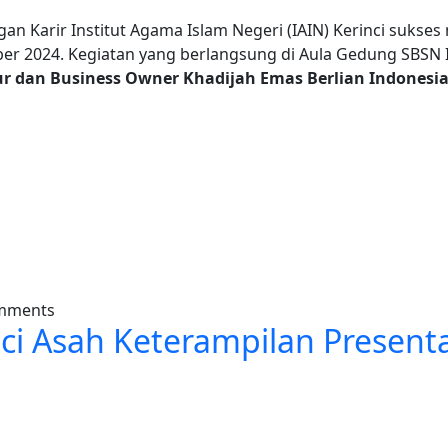
 Karir Institut Agama Islam Negeri (IAIN) Kerinci sukse
er 2024. Kegiatan yang berlangsung di Aula Gedung SBSN 
 dan Business Owner Khadijah Emas Berlian Indonesi
Tips Jitu Membangun Personal Branding dari Mompreneur S
omments
ci Asah Keterampilan Present