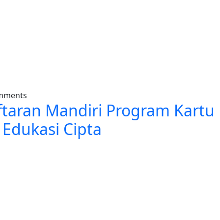
ngembangan Karir IAIN Kerinci Bekali Mahasiswa dengan K
omments
ftaran Mandiri Program Kartu 
 Edukasi Cipta