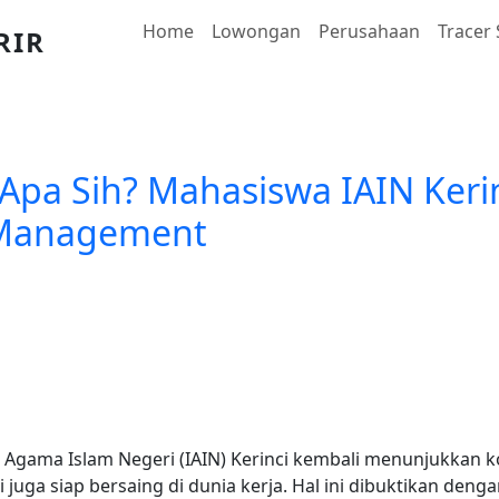
Main navigation
Home
Lowongan
Perusahaan
Tracer
RIR
Apa Sih? Mahasiswa IAIN Ker
e Management
t Agama Islam Negeri (IAIN) Kerinci kembali menunjukkan
 juga siap bersaing di dunia kerja. Hal ini dibuktikan den