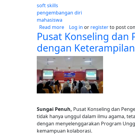
soft skills
pengembangan diri
mahasiswa
about Mahasiswa IAIN Kerinci A
Read more
Log in
or
register
to post c
Pusat Konseling dan 
dengan Keterampilan
Sungai Penuh,
Pusat Konseling dan Penge
tidak hanya unggul dalam ilmu agama, teta
dengan menyelenggarakan Program Unggul
kemampuan kolaborasi.