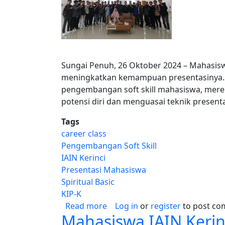
Sungai Penuh, 26 Oktober 2024 – Mahasisw
meningkatkan kemampuan presentasinya. Be
pengembangan soft skill mahasiswa, mereka
potensi diri dan menguasai teknik present
Tags
career class
Pengembangan Soft Skill
IAIN Kerinci
Presentasi Mahasiswa
Spiritual Basic
KIP-K
about Mahasiswa IAIN Kerinci 
Read more
Log in
or
register
to post c
Mahasiswa IAIN Kerinc