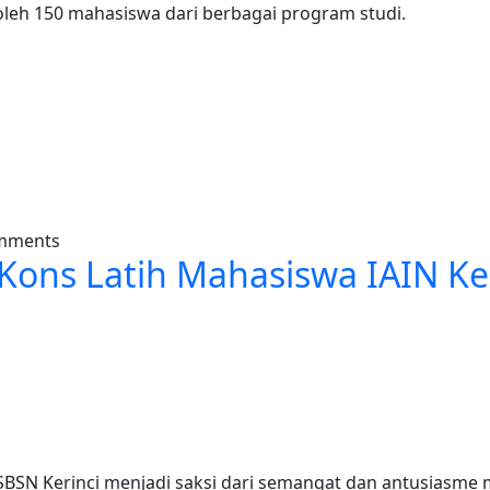
leh 150 mahasiswa dari berbagai program studi.
a Sih? Mahasiswa IAIN Kerinci Dapat Jawabannya di Caree
omments
, Kons Latih Mahasiswa IAIN Ke
BSN Kerinci menjadi saksi dari semangat dan antusiasme 