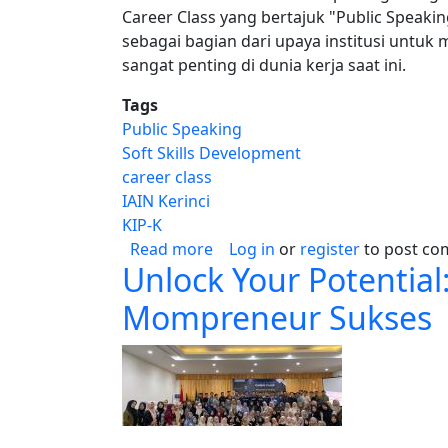
Career Class yang bertajuk "Public Speakin
sebagai bagian dari upaya institusi unt
sangat penting di dunia kerja saat ini.
Tags
Public Speaking
Soft Skills Development
career class
IAIN Kerinci
KIP-K
about Dr. Eko Sujadi, M.Pd., K
Read more
Log in
or
register
to post c
Unlock Your Potentia
Mompreneur Sukses