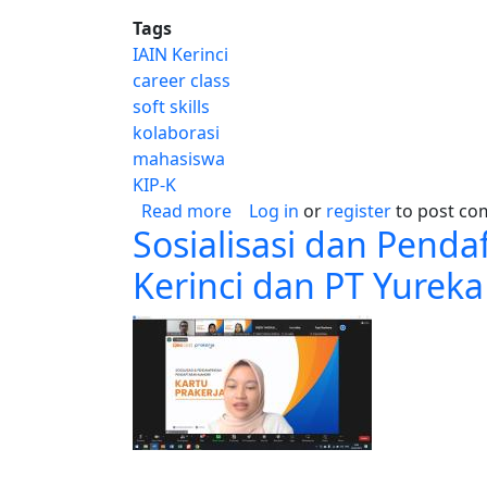
Tags
IAIN Kerinci
career class
soft skills
kolaborasi
mahasiswa
KIP-K
about Pusat Konseling dan Pe
Read more
Log in
or
register
to post c
Sosialisasi dan Penda
Kerinci dan PT Yureka