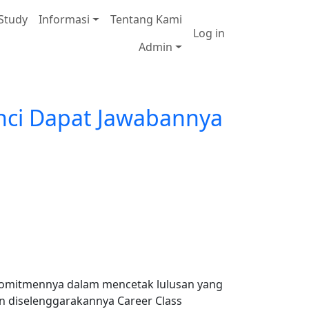
 Study
Informasi
Tentang Kami
User accou
Log in
Admin
inci Dapat Jawabannya
 komitmennya dalam mencetak lulusan yang
gan diselenggarakannya Career Class