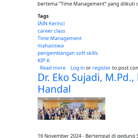
bertema “Time Management” yang diikuti o
Tags
IAIN Kerinci
career class
Time Management
mahasiswa
pengembangan soft skills
KIP-K
about Ngabisin Waktu Buat Ap
Read more
Log in
or
register
to post c
Dr. Eko Sujadi, M.Pd.
Handal
16 November 2024 - Bertempat di gedung S