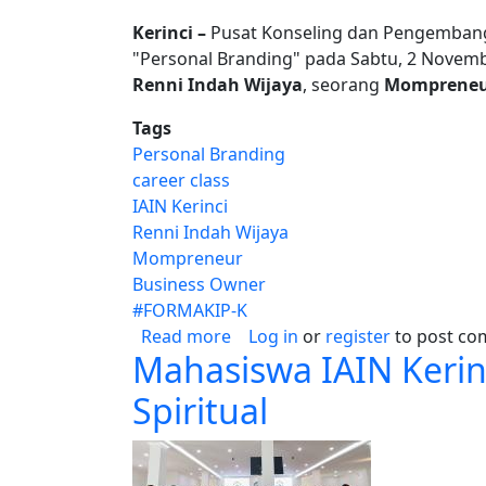
Kerinci –
Pusat Konseling dan Pengembangan
"Personal Branding" pada Sabtu, 2 Novemb
Renni Indah Wijaya
, seorang
Mompreneur
Tags
Personal Branding
career class
IAIN Kerinci
Renni Indah Wijaya
Mompreneur
Business Owner
#FORMAKIP-K
about Unlock Your Potential: 
Read more
Log in
or
register
to post c
Mahasiswa IAIN Kerin
Spiritual