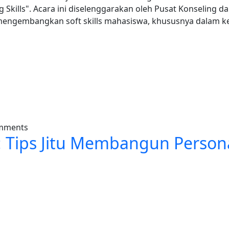
g Skills". Acara ini diselenggarakan oleh Pusat Konseling 
uk mengembangkan soft skills mahasiswa, khususnya dala
ons Latih Mahasiswa IAIN Kerinci Jadi Pembicara Handal
omments
l: Tips Jitu Membangun Person