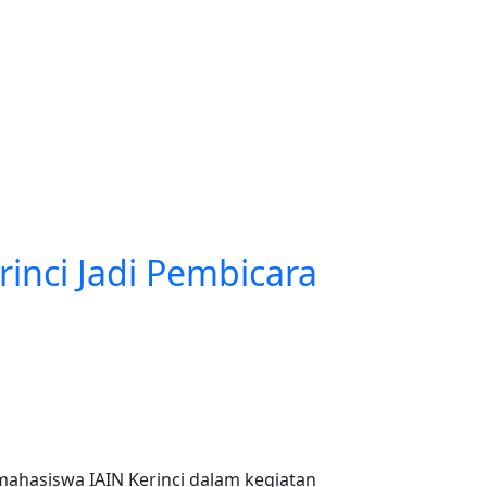
r Class Time Management
rinci Jadi Pembicara
mahasiswa IAIN Kerinci dalam kegiatan