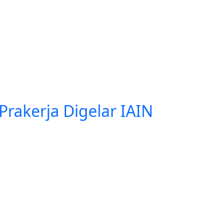
eterampilan Kolaborasi untuk Kesiapan Memasuki Dunia Ke
Prakerja Digelar IAIN