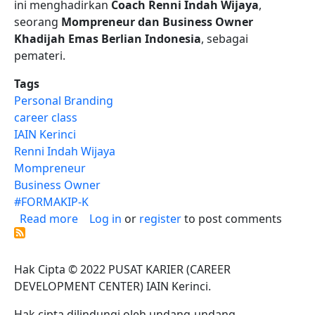
ini menghadirkan
Coach Renni Indah Wijaya
,
seorang
Mompreneur dan Business Owner
Khadijah Emas Berlian Indonesia
, sebagai
pemateri.
Tags
Personal Branding
career class
IAIN Kerinci
Renni Indah Wijaya
Mompreneur
Business Owner
#FORMAKIP-K
about Unlock Your Potential: Tips Jitu Me
Read more
Log in
or
register
to post comments
Hak Cipta © 2022 PUSAT KARIER (CAREER
DEVELOPMENT CENTER) IAIN Kerinci.
Hak cipta dilindungi oleh undang-undang.