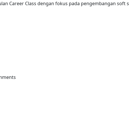
an Career Class dengan fokus pada pengembangan soft sk
Menjadi Salah Satu Modal Utama Lulusan IAIN Kerinci
omments