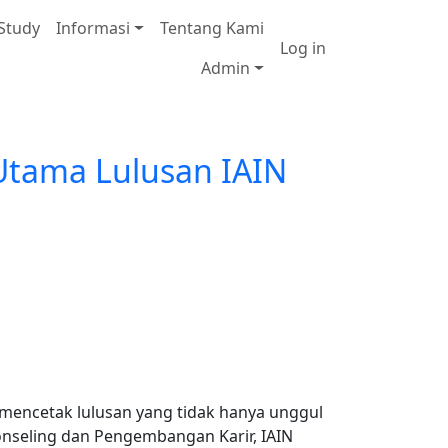
 Study
Informasi
Tentang Kami
User accou
Log in
Admin
Utama Lulusan IAIN
mencetak lulusan yang tidak hanya unggul
Konseling dan Pengembangan Karir, IAIN