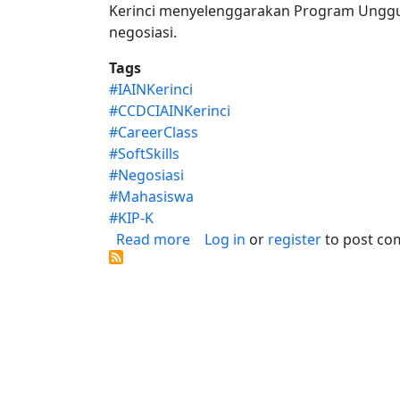
Kerinci menyelenggarakan Program Unggul
negosiasi.
Tags
#IAINKerinci
#CCDCIAINKerinci
#CareerClass
#SoftSkills
#Negosiasi
#Mahasiswa
#KIP-K
about Keterampilan Negosiasi 
Read more
Log in
or
register
to post c